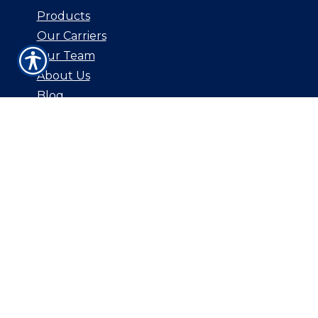
Products
Our Carriers
Our Team
About Us
Blog
Contact Us
CONTACT US
219 South Street, Suite 103
New Providence, NJ 07974
Phone: (908) 738-1500
Fax: (908) 665-1139
© Copyright. All rights reserved. Powered by
Insurance Website Builder
.